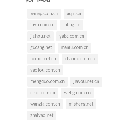
wmap.com.cn
uqin.cn
inyu.com.cn
mbug.cn
jiuhou.net
yabc.com.cn
gucang.net
maniu.com.cn
huihui.net.cn
chahou.com.cn
yaofou.com.cn
mengduo.com.cn
jiayou.net.cn
cisui.com.cn
webg.com.cn
wangla.com.cn
misheng.net
zhaiyao.net