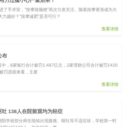
或用力过猛小心严重后果！
进了手术室，“按摩致脑梗”再次引发关注。随着按摩逐渐成为大
力越好？“按摩减肥”是否可行？
查看详情
公布
，8家银行合计被罚1.487亿元，2家理财公司合计被罚1420
从被罚原因来看，主要
查看详情
吐 138人在院留观均为轻症
区朝阳学校部分师生陆续出现腹痛、呕吐等不适症状，学校第一时