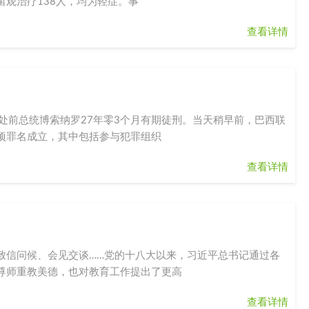
留观治疗138人，均为轻症。事
查看详情
处前总统博索纳罗27年零3个月有期徒刑。当天稍早前，巴西联
项罪名成立，其中包括参与犯罪组织
查看详情
致信问候、会见交谈……党的十八大以来，习近平总书记通过各
尊师重教美德，也对教育工作提出了更高
查看详情