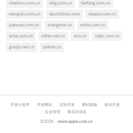
chashou.com.cn
vbig.com.cn
fanfang.com.cn
mengxiu.com.cn
daomizhou.com
xiaqun.com.cn
juanyan.com.cn
shangmie.cn
wcha.com.cn
xcha.com.cn
mifan.net.cn
ieiu.cn
oabc.com.cn
guojiu.net.cn
jadmin.cn
开发小程序
开发网站
定制开发
网站模板
移动开发
企业管理
购买此域名
©2026
www.appw.com.cn