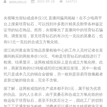
appw.com.cn
2025-09-28
164713
央视曝光假钻戒成本仅3元 直播间骗局揭秘！在不少电商平
台上搜索培育钻石，可以找到许多图片精美且附带各种鉴定
证书的钻石饰品。然而，央视曝光了直播间中的培育钻石骗
局。调查发现，冒充培育钻石的有20元一克拉的莫桑石，也
有0.5元一克拉的合成立方氧化锆。
浙江杭州黄金珠宝饰品质量检验中心的工作人员对记者在直
播间购买的两枚单价150元、号称是培育钻石的戒指进行了
检测。结果显示，这两枚戒指实际上是合成立方氧化唑。此
外，商家宣称的925纯银戒托经过检测后发现，其中一枚戒
托只是成本几元的铜合金镀银，另一枚则是容易导致佩戴者
皮肤过敏的镍合金，完全不含银。
据了解，这两枚戒指的生产成本都不到3元，属于较为劣质
的仿品。业内人士表示，由于莫桑石和合成立方氧化锆的价
格远低于培育钻石，甚至不到其百分之一，因此工厂的切割
加工工艺通常较为粗糙。消费者可以通过放大镜观察珠宝表