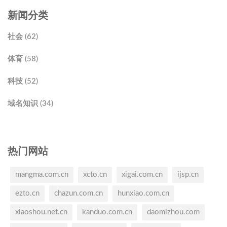
新闻分类
社会 (62)
体育 (58)
科技 (52)
域名知识 (34)
热门网站
mangma.com.cn
xcto.cn
xigai.com.cn
ijsp.cn
ezto.cn
chazun.com.cn
hunxiao.com.cn
xiaoshou.net.cn
kanduo.com.cn
daomizhou.com